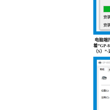
电脑端
着”GP
（S）”-