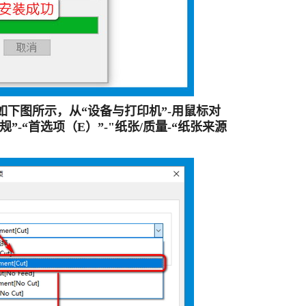
下图所示，从“设备与打印机”-用鼠标对
规”-“首选项（E）”-"纸张/质量-“纸张来源