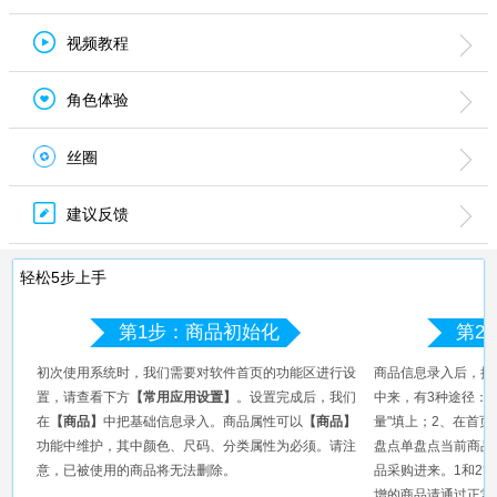
视频教程
角色体验
丝圈
建议反馈
轻松5步上手
第1步：商品初始化
第2
初次使用系统时，我们需要对软件首页的功能区进行设
商品信息录入后，把
置，请查看下方
【常用应用设置】
。设置完成后，我们
中来，有3种途径：
在
【商品】
中把基础信息录入。商品属性可以
【商品】
量"填上；2、在首
功能中维护，其中颜色、尺码、分类属性为必须。请注
盘点单盘点当前商品
意，已被使用的商品将无法删除。
品采购进来。1和2
增的商品请通过正常