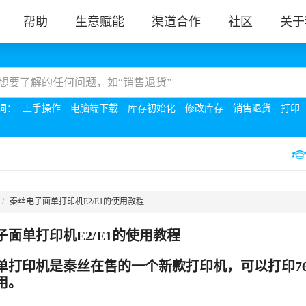
帮助
生意赋能
渠道合作
社区
关于
词：
上手操作
电脑端下载
库存初始化
修改库存
销售退货
打印
秦丝电子面单打印机E2/E1的使用教程
子面单打印机E2/E1的使用教程
单打印机是秦丝在售的一个新款打印机，可以打印76m
用。