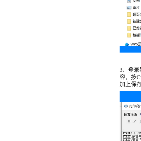
3、登
容，按C
加上保