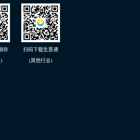
销存
扫码下载生意通
)
(其他行业)