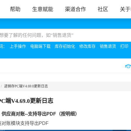
帮助
生意赋能
渠道合作
社区
关于
词：
上手操作
电脑端下载
库存初始化
修改库存
销售退货
打印
进销存PC端V4.69.0更新日志
C端V4.69.0更新日志
：供应商对账--支持导出PDF（按明细）
商对账模块支持导出PDF