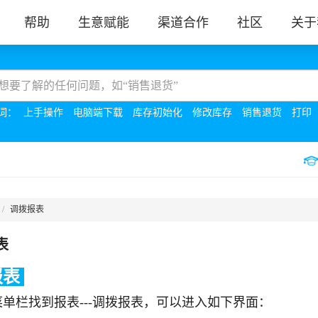
帮助
生意赋能
渠道合作
社区
关于
词：
上手操作
电脑端下载
库存初始化
修改库存
销售退货
打印
调拨报表
表
报表
单栏找到报表---调拨报表，可以进入如下界面：