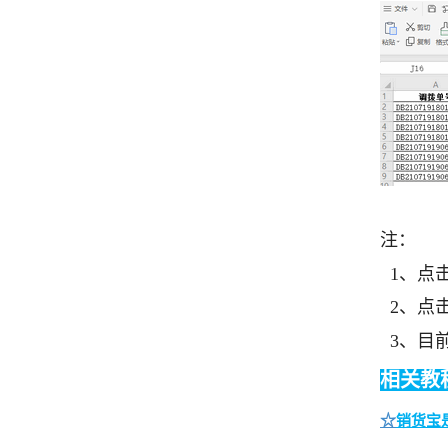
注：
1、点
2、点击
3、目
相关教
☆
销货宝