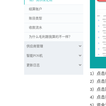
结算账户
账目类型
收款流水
为什么毛利跟我算的不一样？
供应商管理
智能POS机
更新日志
1）点
2）点
3）点
4）点击
5）资