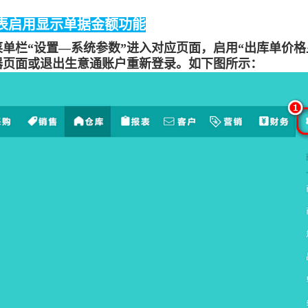
表
启
用
显示单据金额功能
菜单栏
“
设置
—
系统参数
”进入对应页面，
启用
“
出库单价格
器页面或
退出生意通账户重新登录。如下图所示：