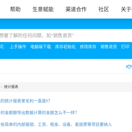
帮助
生意赋能
渠道合作
社区
关于
词：
上手操作
电脑端下载
库存初始化
修改库存
销售退货
打印
统计报表
我的统计报表里毛利一直是0？
计的金额跟导出数据计算的金额怎么不一样？
一些简单的内部报销、工资、租金、设备、差旅费等项目要纳入