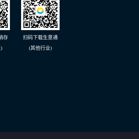
销存
扫码下载生意通
)
(其他行业)