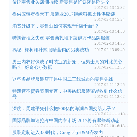
传统零售业关店潮持续 新零售是馅饼还是陷阱？
2017-02-13 15:32
得供应链者得天下 服装业2017继续狠抓柔性供应链
2017-02-13 15:24
消费升级下，零售业如何实现“千店千面”？
2017-02-13 14:50
特朗普推文失灵 零售商扎堆下架伊万卡品牌服装
2017-02-13 14:35
揭秘 | 椰树椰汁辣眼睛营销的另类成功
2017-02-13 09:49
男士内衣好像成了时装业的新宠，但男士真的对此关心
吗？ | 好奇心小数据
2017-02-11 12:35
这些多品牌服装店正是中国二三线城市的零售先锋
2017-02-11 12:25
特朗普不贺春节闹元宵，中美纺织服装贸易收到什么信
号
2017-02-11 12:02
深度：周建平凭什么把500亿的海澜帝国交给儿子？
2017-02-11 11:19
国际品牌加速抢占中国内衣市场 2017将有哪些新动态
2017-02-10 16:13
服装定制进入3.0时代，Google与H&M齐发力