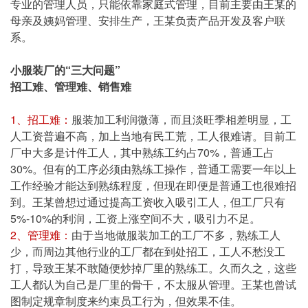
专业的管理人员，只能依靠家庭式管理，目前主要由王某的
母亲及姨妈管理、安排生产，王某负责产品开发及客户联
系。
小服装厂的“三大问题”
招工难、管理难、销售难
1、招工难：
服装加工利润微薄，而且淡旺季相差明显，工
人工资普遍不高，加上当地有民工荒，工人很难请。目前工
厂中大多是计件工人，其中熟练工约占70%，普通工占
30%。但有的工序必须由熟练工操作，普通工需要一年以上
工作经验才能达到熟练程度，但现在即便是普通工也很难招
到。王某曾想过通过提高工资收入吸引工人，但工厂只有
5%-10%的利润，工资上涨空间不大，吸引力不足。
2、管理难：
由于当地做服装加工的工厂不多，熟练工人
少，而周边其他行业的工厂都在到处招工，工人不愁没工
打，导致王某不敢随便炒掉厂里的熟练工。久而久之，这些
工人都认为自己是厂里的骨干，不太服从管理。王某也曾试
图制定规章制度来约束员工行为，但效果不佳。