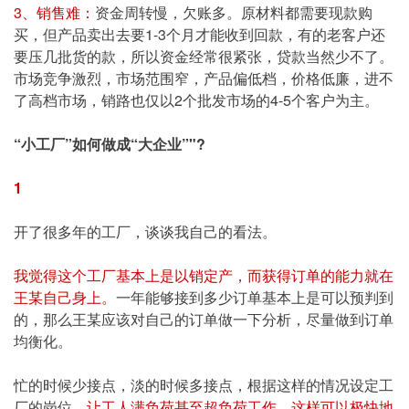
3、销售难：
资金周转慢，欠账多。原材料都需要现款购
买，但产品卖出去要1-3个月才能收到回款，有的老客户还
要压几批货的款，所以资金经常很紧张，贷款当然少不了。
市场竞争激烈，市场范围窄，产品偏低档，价格低廉，进不
了高档市场，销路也仅以2个批发市场的4-5个客户为主。
“小工厂”如何做成“大企业”"?
1
开了很多年的工厂，谈谈我自己的看法。
我觉得这个工厂基本上是以销定产，而获得订单的能力就在
王某自己身上。
一年能够接到多少订单基本上是可以预判到
的，那么王某应该对自己的订单做一下分析，尽量做到订单
均衡化。
忙的时候少接点，淡的时候多接点，根据这样的情况设定工
厂的岗位，
让工人满负荷甚至超负荷工作。这样可以极快地